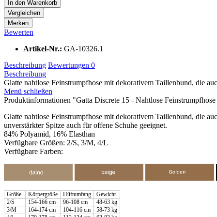
In den
Warenkorb
Vergleichen
Merken
Bewerten
Artikel-Nr.:
GA-10326.1
Beschreibung
Bewertungen
0
Beschreibung
Glatte nahtlose Feinstrumpfhose mit dekorativem Taillenbund, die auc
Menü schließen
Produktinformationen "Gatta Discrete 15 - Nahtlose Feinstrumpfhose
Glatte nahtlose Feinstrumpfhose mit dekorativem Taillenbund, die au
unverstärkter Spitze auch für offene Schuhe geeignet.
84% Polyamid, 16% Elasthan
Verfügbare Größen: 2/S, 3/M, 4/L
Verfügbare Farben:
Größe
Körpergröße
Hüftumfang
Gewicht
2/S
154-166 cm
96-108 cm
48-63 kg
3/M
164-174 cm
104-116 cm
58-73 kg