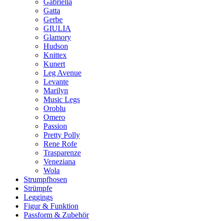
Gabriella
Gatta
Gerbe
GIULIA
Glamory
Hudson
Knittex
Kunert
Leg Avenue
Levante
Marilyn
Music Legs
Oroblu
Omero
Passion
Pretty Polly
Rene Rofe
Trasparenze
Veneziana
Wola
Strumpfhosen
Strümpfe
Leggings
Figur & Funktion
Passform & Zubehör