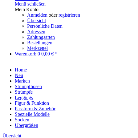
Menü schließen
Mein Konto
Anmelden
oder
registrieren
Übersicht
Persönliche Daten
Adressen
Zahlungsarten
Bestellungen
Merkzettel
Warenkorb
0
0,00 € *
Home
Neu
Marken
Strumpfhosen
Strümpfe
Leggings
Figur & Funktion
Passform & Zubehör
Spezielle Modelle
Socken
Übergrößen
Übersicht