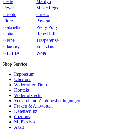
Cette
Marilyn
Fever
Music Legs
Oroblu
Omero
Fiore
Passion
Gabriella
Pretty Polly
Gatta
Rene Rofe
Gerbe
Trasparenze
Glamory
Veneziana
GIULIA
Wola
Shop Service
Impressum
Über uns
Widerruf erklären
Kontakt
Widerrufsrecht
Versand und Zahlungsbedingungen
Fragen & Antworten
Datenschutz
über uns
MyFlexbox
AGB