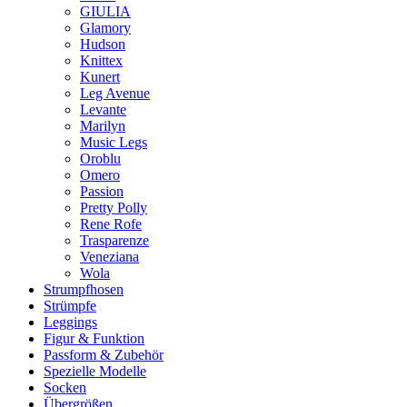
GIULIA
Glamory
Hudson
Knittex
Kunert
Leg Avenue
Levante
Marilyn
Music Legs
Oroblu
Omero
Passion
Pretty Polly
Rene Rofe
Trasparenze
Veneziana
Wola
Strumpfhosen
Strümpfe
Leggings
Figur & Funktion
Passform & Zubehör
Spezielle Modelle
Socken
Übergrößen