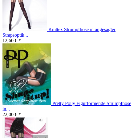
Knittex Strumpfhose in angesagter
Strapsoptik...
12,60 € *
Pretty Polly Figurformende Strumpfhose
in...
22,00 € *