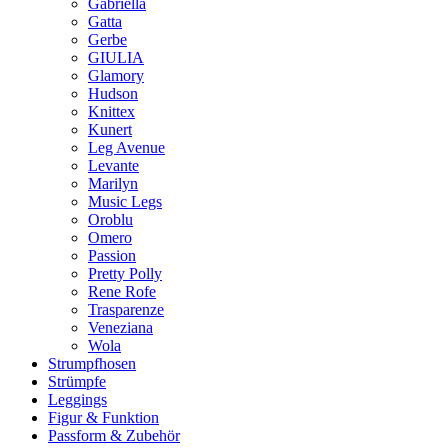
Gabriella
Gatta
Gerbe
GIULIA
Glamory
Hudson
Knittex
Kunert
Leg Avenue
Levante
Marilyn
Music Legs
Oroblu
Omero
Passion
Pretty Polly
Rene Rofe
Trasparenze
Veneziana
Wola
Strumpfhosen
Strümpfe
Leggings
Figur & Funktion
Passform & Zubehör