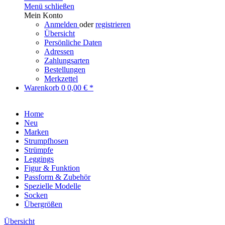
Menü schließen
Mein Konto
Anmelden
oder
registrieren
Übersicht
Persönliche Daten
Adressen
Zahlungsarten
Bestellungen
Merkzettel
Warenkorb
0
0,00 € *
Home
Neu
Marken
Strumpfhosen
Strümpfe
Leggings
Figur & Funktion
Passform & Zubehör
Spezielle Modelle
Socken
Übergrößen
Übersicht