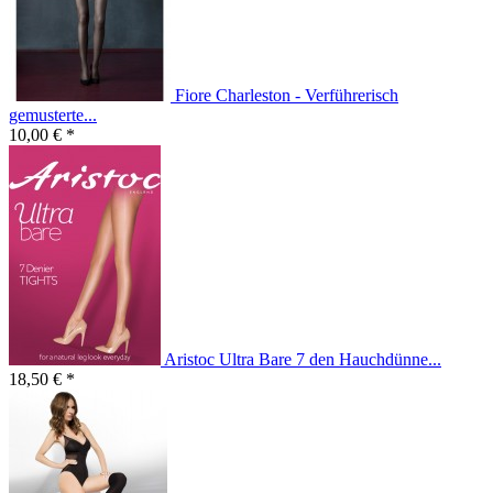
Fiore Charleston - Verführerisch
gemusterte...
10,00 € *
Aristoc Ultra Bare 7 den Hauchdünne...
18,50 € *