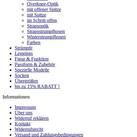
Overknee-Optik
mit offener Spitze
mit Spitze
im Schritt offen
Strapsoptik
Strapsstrumpfhosen
Winterstrumpfhosen
Farben
Strümpfe
Leggings
Figur & Funktion
Passform & Zubehör
Spezielle Modelle
Socken
Übergrößen
bis zu 15% RABATT !
Informationen
Impressum
Über uns
Widerruf erklären
Kontakt
Widerrufsrecht
Versand und Zahlungsbedingungen