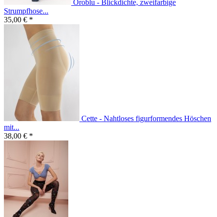
Oroblu - Blickdichte, zweifarbige
Strumpfhose...
35,00 € *
Cette - Nahtloses figurformendes Höschen
mit...
38,00 € *