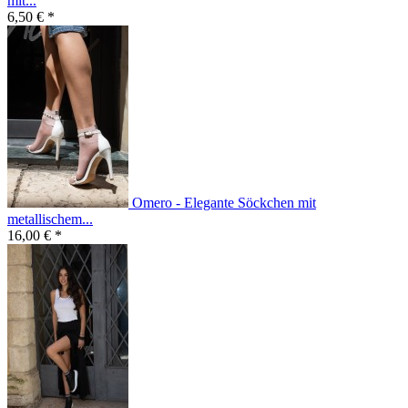
mit...
6,50 € *
Omero - Elegante Söckchen mit
metallischem...
16,00 € *