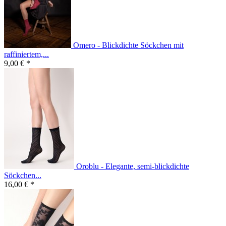
Omero - Blickdichte Söckchen mit
raffiniertem,...
9,00 € *
Oroblu - Elegante, semi-blickdichte
Söckchen...
16,00 € *