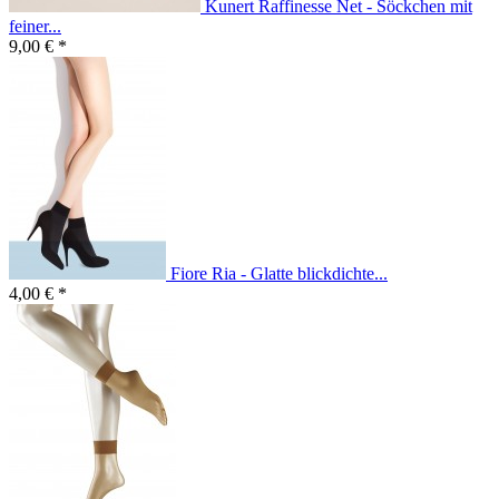
Kunert Raffinesse Net - Söckchen mit
feiner...
9,00 € *
Fiore Ria - Glatte blickdichte...
4,00 € *