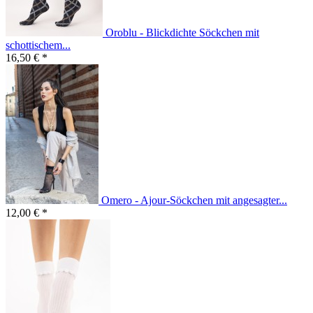
Oroblu - Blickdichte Söckchen mit
schottischem...
16,50 € *
Omero - Ajour-Söckchen mit angesagter...
12,00 € *