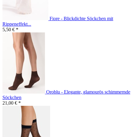
Fiore - Blickdichte Söckchen mit
Rippeneffekt...
5,50 € *
Oroblu - Elegante, glamourös schimmernde
Söckchen
21,00 € *