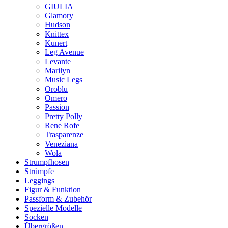
GIULIA
Glamory
Hudson
Knittex
Kunert
Leg Avenue
Levante
Marilyn
Music Legs
Oroblu
Omero
Passion
Pretty Polly
Rene Rofe
Trasparenze
Veneziana
Wola
Strumpfhosen
Strümpfe
Leggings
Figur & Funktion
Passform & Zubehör
Spezielle Modelle
Socken
Übergrößen