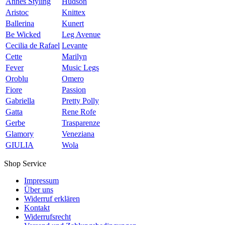
Annes Styling
Hudson
Aristoc
Knittex
Ballerina
Kunert
Be Wicked
Leg Avenue
Cecilia de Rafael
Levante
Cette
Marilyn
Fever
Music Legs
Oroblu
Omero
Fiore
Passion
Gabriella
Pretty Polly
Gatta
Rene Rofe
Gerbe
Trasparenze
Glamory
Veneziana
GIULIA
Wola
Shop Service
Impressum
Über uns
Widerruf erklären
Kontakt
Widerrufsrecht