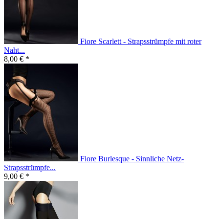
Fiore Scarlett - Strapsstrümpfe mit roter
Naht...
8,00 € *
Fiore Burlesque - Sinnliche Netz-
Strapsstrümpfe...
9,00 € *