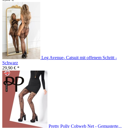
Leg Avenue- Catsuit mit offenem Schritt -
Schwarz
29,90 € *
Pretty Polly Cobweb Net - Gemusterte...