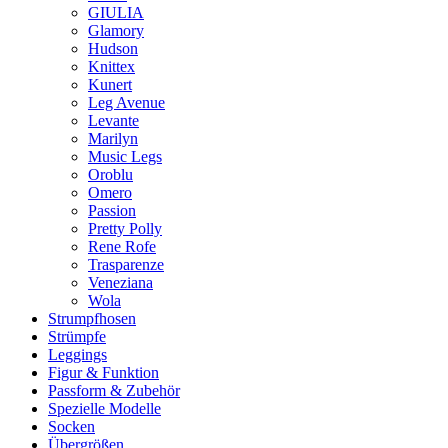
GIULIA
Glamory
Hudson
Knittex
Kunert
Leg Avenue
Levante
Marilyn
Music Legs
Oroblu
Omero
Passion
Pretty Polly
Rene Rofe
Trasparenze
Veneziana
Wola
Strumpfhosen
Strümpfe
Leggings
Figur & Funktion
Passform & Zubehör
Spezielle Modelle
Socken
Übergrößen