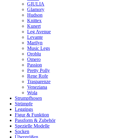
GIULIA
Glamory
Hudson
Knittex
Kunert
Leg Avenue
Levante
Marilyn
Music Legs
Oroblu
Omero
Passion
Pretty Polly
Rene Rofe
Trasparenze
Veneziana
Wola
Strumpfhosen
Strümpfe
Leggings
Figur & Funktion
Passform & Zubehör
Spezielle Modelle
Socken
Übergrößen