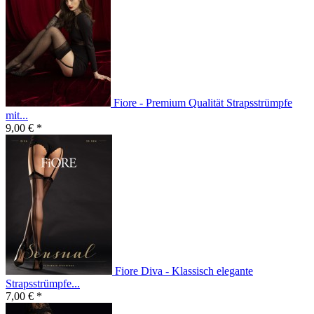
Fiore - Premium Qualität Strapsstrümpfe
mit...
9,00 € *
Fiore Diva - Klassisch elegante
Strapsstrümpfe...
7,00 € *