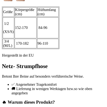
Körpergröße
Hüftumfang
Größe
(cm)
(cm)
1/2
152-170
84-96
(XS/S)
3/4
170-182
96-110
(M/L)
Hergestellt in der EU
Netz- Strumpfhose
Betont Ihre Beine auf besonders verführerische Weise.
✅ Angenehmer Tragekomfort
🚚 Lieferung in wenigen Werktagen bzw.so wie oben
angegeben
🔥 Warum dieses Produkt?