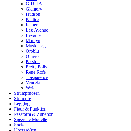
GIULIA
Glamory
Hudson
Knittex
Kunert
Leg Avenue
Levante
Marilyn
Music Legs
Oroblu
Omero
Passion
Pretty Polly
Rene Rofe
Trasparenze
Veneziana
Wola
Strumpfhosen
Strümpfe
Leggings
Figur & Funktion
Passform & Zubehör
Spezielle Modelle
Socken
Übergrößen