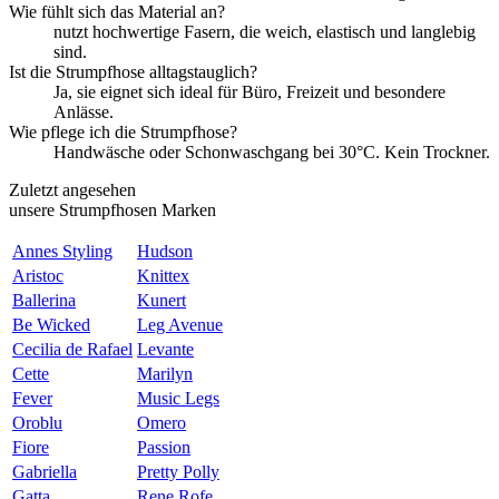
Wie fühlt sich das Material an?
nutzt hochwertige Fasern, die weich, elastisch und langlebig
sind.
Ist die Strumpfhose alltagstauglich?
Ja, sie eignet sich ideal für Büro, Freizeit und besondere
Anlässe.
Wie pflege ich die Strumpfhose?
Handwäsche oder Schonwaschgang bei 30°C. Kein Trockner.
Zuletzt angesehen
unsere Strumpfhosen Marken
Annes Styling
Hudson
Aristoc
Knittex
Ballerina
Kunert
Be Wicked
Leg Avenue
Cecilia de Rafael
Levante
Cette
Marilyn
Fever
Music Legs
Oroblu
Omero
Fiore
Passion
Gabriella
Pretty Polly
Gatta
Rene Rofe