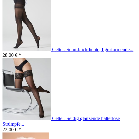
Cette - Semi-blickdichte, figurformende...
28,00 € *
Cette - Seidig glänzende halterlose
Strümpfe...
22,00 € *