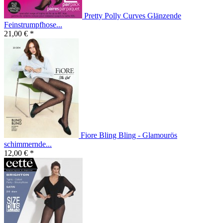
Pretty Polly Curves Glänzende
Feinstrumpfhose...
21,00 € *
Fiore Bling Bling - Glamourös
schimmernde...
12,00 € *