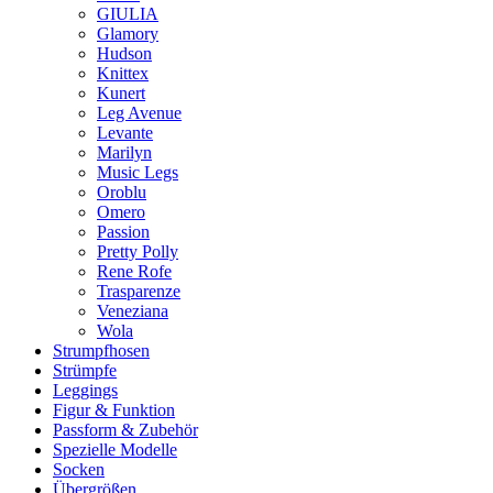
GIULIA
Glamory
Hudson
Knittex
Kunert
Leg Avenue
Levante
Marilyn
Music Legs
Oroblu
Omero
Passion
Pretty Polly
Rene Rofe
Trasparenze
Veneziana
Wola
Strumpfhosen
Strümpfe
Leggings
Figur & Funktion
Passform & Zubehör
Spezielle Modelle
Socken
Übergrößen