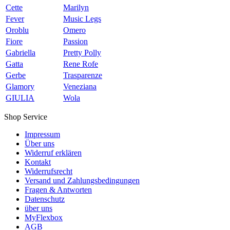
Cette
Marilyn
Fever
Music Legs
Oroblu
Omero
Fiore
Passion
Gabriella
Pretty Polly
Gatta
Rene Rofe
Gerbe
Trasparenze
Glamory
Veneziana
GIULIA
Wola
Shop Service
Impressum
Über uns
Widerruf erklären
Kontakt
Widerrufsrecht
Versand und Zahlungsbedingungen
Fragen & Antworten
Datenschutz
über uns
MyFlexbox
AGB