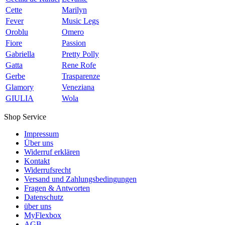
Cette
Marilyn
Fever
Music Legs
Oroblu
Omero
Fiore
Passion
Gabriella
Pretty Polly
Gatta
Rene Rofe
Gerbe
Trasparenze
Glamory
Veneziana
GIULIA
Wola
Shop Service
Impressum
Über uns
Widerruf erklären
Kontakt
Widerrufsrecht
Versand und Zahlungsbedingungen
Fragen & Antworten
Datenschutz
über uns
MyFlexbox
AGB