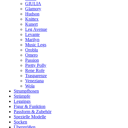
GIULIA
Glamory
Hudson
Knittex
Kunert
Leg Avenue
Levante
Marilyn
Music Legs
Oroblu
Omero
Passion
Pretty Polly
Rene Rofe
Trasparenze
Veneziana
Wola
Strumpfhosen
Strümpfe
Leggings
Figur & Funktion
Passform & Zubehör
Spezielle Modelle
Socken
Übergrößen