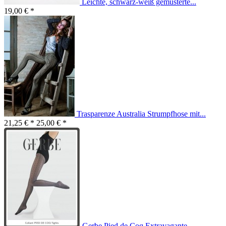
Leichte, schwarz-weiß gemusterte...
19,00 € *
Trasparenze Australia Strumpfhose mit...
21,25 € *
25,00 € *
Gerbe Pied de Coq Extravagante