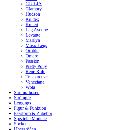
GIULIA
Glamory
Hudson
Knittex
Kunert
Leg Avenue
Levante
Marilyn
Music Legs
Oroblu
Omero
Passion
Pretty Polly
Rene Rofe
Trasparenze
Veneziana
Wola
Strumpfhosen
Strümpfe
Leggings
Figur & Funktion
Passform & Zubehör
Spezielle Modelle
Socken
Übergrößen