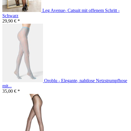
Leg Avenue- Catsuit mit offenem Schritt -
Schwarz
29,90 € *
Oroblu - Elegante, nahtlose Netzstrumpfhose
mit...
35,00 € *