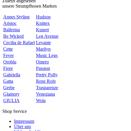
Zuletzt angesehen
unsere Strumpfhosen Marken
Annes Styling
Hudson
Aristoc
Knittex
Ballerina
Kunert
Be Wicked
Leg Avenue
Cecilia de Rafael
Levante
Cette
Marilyn
Fever
Music Legs
Oroblu
Omero
Fiore
Passion
Gabriella
Pretty Polly
Gatta
Rene Rofe
Gerbe
Trasparenze
Glamory
Veneziana
GIULIA
Wola
Shop Service
Impressum
Über uns