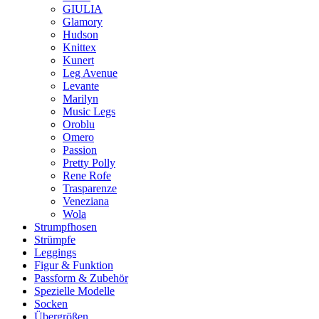
GIULIA
Glamory
Hudson
Knittex
Kunert
Leg Avenue
Levante
Marilyn
Music Legs
Oroblu
Omero
Passion
Pretty Polly
Rene Rofe
Trasparenze
Veneziana
Wola
Strumpfhosen
Strümpfe
Leggings
Figur & Funktion
Passform & Zubehör
Spezielle Modelle
Socken
Übergrößen