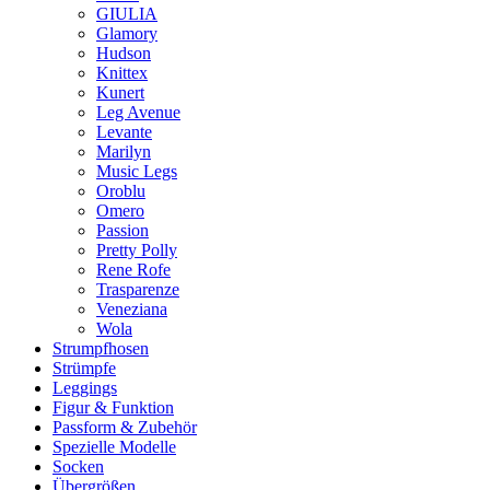
GIULIA
Glamory
Hudson
Knittex
Kunert
Leg Avenue
Levante
Marilyn
Music Legs
Oroblu
Omero
Passion
Pretty Polly
Rene Rofe
Trasparenze
Veneziana
Wola
Strumpfhosen
Strümpfe
Leggings
Figur & Funktion
Passform & Zubehör
Spezielle Modelle
Socken
Übergrößen