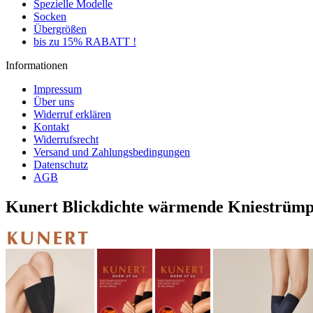
Spezielle Modelle
Socken
Übergrößen
bis zu 15% RABATT !
Informationen
Impressum
Über uns
Widerruf erklären
Kontakt
Widerrufsrecht
Versand und Zahlungsbedingungen
Datenschutz
AGB
Kunert Blickdichte wärmende Kniestrümpf