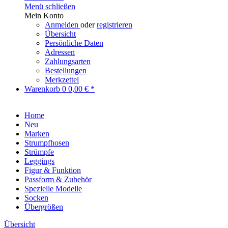
Menü schließen
Mein Konto
Anmelden
oder
registrieren
Übersicht
Persönliche Daten
Adressen
Zahlungsarten
Bestellungen
Merkzettel
Warenkorb
0
0,00 € *
Home
Neu
Marken
Strumpfhosen
Strümpfe
Leggings
Figur & Funktion
Passform & Zubehör
Spezielle Modelle
Socken
Übergrößen
Übersicht