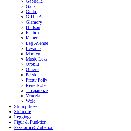
Gabriella
Gatta
Gerbe
GIULIA
Glamory
Hudson
Knittex
Kunert
Leg Avenue
Levante
Marilyn
Music Legs
Oroblu
Omero
Passion
Pretty Polly
Rene Rofe
Trasparenze
Veneziana
Wola
Strumpfhosen
Strümpfe
Leggings
Figur & Funktion
Passform & Zubehör