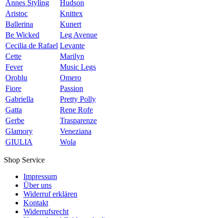
Annes Styling
Hudson
Aristoc
Knittex
Ballerina
Kunert
Be Wicked
Leg Avenue
Cecilia de Rafael
Levante
Cette
Marilyn
Fever
Music Legs
Oroblu
Omero
Fiore
Passion
Gabriella
Pretty Polly
Gatta
Rene Rofe
Gerbe
Trasparenze
Glamory
Veneziana
GIULIA
Wola
Shop Service
Impressum
Über uns
Widerruf erklären
Kontakt
Widerrufsrecht