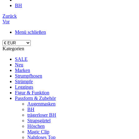
BH
Zurück
Vor
Menü schließen
Kategorien
SALE
Neu
Marken
Strumpfhosen
Strümpfe
Leggings
Figur & Funktion
Passform & Zubehör
Augenmasken
BH
trägerloser BH
Strapsgürtel
Höschen
Magic Clip
Nahtloses Top