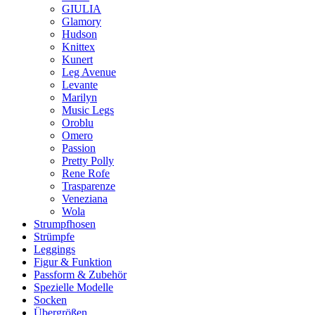
GIULIA
Glamory
Hudson
Knittex
Kunert
Leg Avenue
Levante
Marilyn
Music Legs
Oroblu
Omero
Passion
Pretty Polly
Rene Rofe
Trasparenze
Veneziana
Wola
Strumpfhosen
Strümpfe
Leggings
Figur & Funktion
Passform & Zubehör
Spezielle Modelle
Socken
Übergrößen