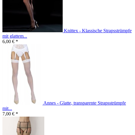
Knittex - Klassische Strapsstrümpfe
mit glattem...
6,00 € *
Annes - Glatte, transparente Strapsstrümpfe
mit...
7,00 € *