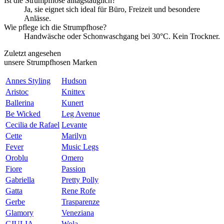
Ist die Strumpfhose alltagstauglich?
Ja, sie eignet sich ideal für Büro, Freizeit und besondere
Anlässe.
Wie pflege ich die Strumpfhose?
Handwäsche oder Schonwaschgang bei 30°C. Kein Trockner.
Zuletzt angesehen
unsere Strumpfhosen Marken
Annes Styling
Hudson
Aristoc
Knittex
Ballerina
Kunert
Be Wicked
Leg Avenue
Cecilia de Rafael
Levante
Cette
Marilyn
Fever
Music Legs
Oroblu
Omero
Fiore
Passion
Gabriella
Pretty Polly
Gatta
Rene Rofe
Gerbe
Trasparenze
Glamory
Veneziana
GIULIA
Wola