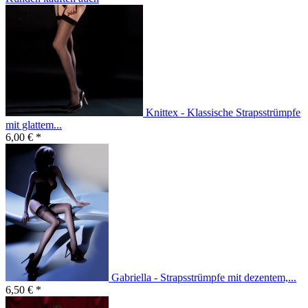
Knittex - Klassische Strapsstrümpfe
mit glattem...
6,00 € *
Gabriella - Strapsstrümpfe mit dezentem,...
6,50 € *