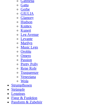
Gabriella
Gatta
Gerbe
GIULIA
Glamory
Hudson
Knittex
Kunert
Leg Avenue
Levante
Marilyn
Music Legs
Oroblu
Omero
Passion
Pretty Polly
Rene Rofe
Trasparenze
Veneziana
Wola
Strumpfhosen
Strümpfe
Leggings
Figur & Funktion
Passform & Zubehör