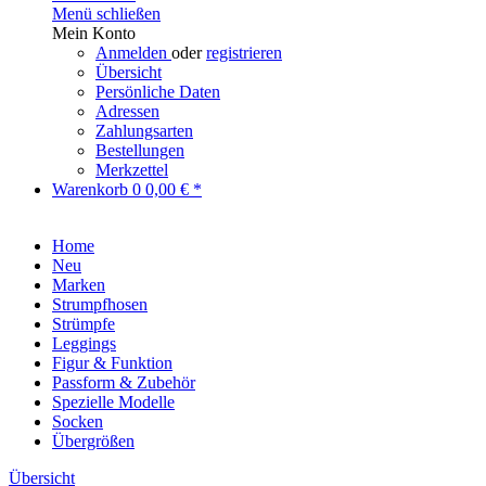
Menü schließen
Mein Konto
Anmelden
oder
registrieren
Übersicht
Persönliche Daten
Adressen
Zahlungsarten
Bestellungen
Merkzettel
Warenkorb
0
0,00 € *
Home
Neu
Marken
Strumpfhosen
Strümpfe
Leggings
Figur & Funktion
Passform & Zubehör
Spezielle Modelle
Socken
Übergrößen
Übersicht