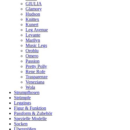
GIULIA
Glamory
Hudson
Knittex
Kunert
Leg Avenue
Levante
Marilyn
Music Legs
Oroblu
Omero
Passion
Pretty Polly
Rene Rofe
Trasparenze
Veneziana
Wola
Strumpfhosen
Strümpfe
Leggings
Figur & Funktion
Passform & Zubehör
Spezielle Modelle
Socken
Übergrößen