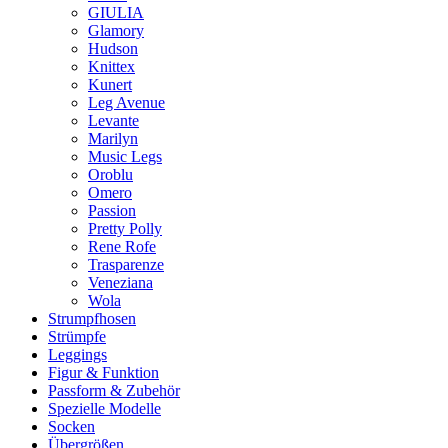
GIULIA
Glamory
Hudson
Knittex
Kunert
Leg Avenue
Levante
Marilyn
Music Legs
Oroblu
Omero
Passion
Pretty Polly
Rene Rofe
Trasparenze
Veneziana
Wola
Strumpfhosen
Strümpfe
Leggings
Figur & Funktion
Passform & Zubehör
Spezielle Modelle
Socken
Übergrößen