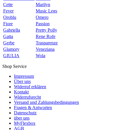
Cette
Marilyn
Fever
Music Legs
Oroblu
Omero
Fiore
Passion
Gabriella
Pretty Polly
Gatta
Rene Rofe
Gerbe
Trasparenze
Glamory
Veneziana
GIULIA
Wola
Shop Service
Impressum
Über uns
Widerruf erklären
Kontakt
Widerrufsrecht
Versand und Zahlungsbedingungen
Fragen & Antworten
Datenschutz
über uns
MyFlexbox
AGB