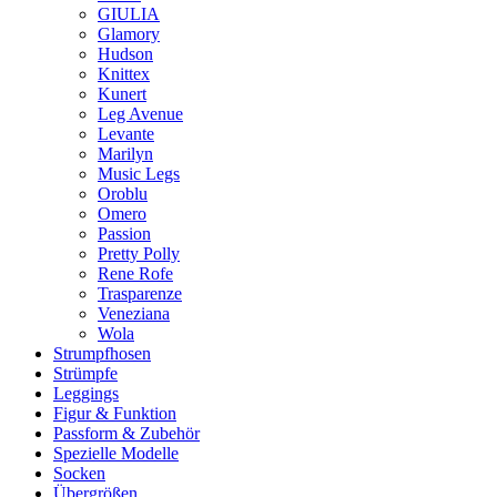
GIULIA
Glamory
Hudson
Knittex
Kunert
Leg Avenue
Levante
Marilyn
Music Legs
Oroblu
Omero
Passion
Pretty Polly
Rene Rofe
Trasparenze
Veneziana
Wola
Strumpfhosen
Strümpfe
Leggings
Figur & Funktion
Passform & Zubehör
Spezielle Modelle
Socken
Übergrößen