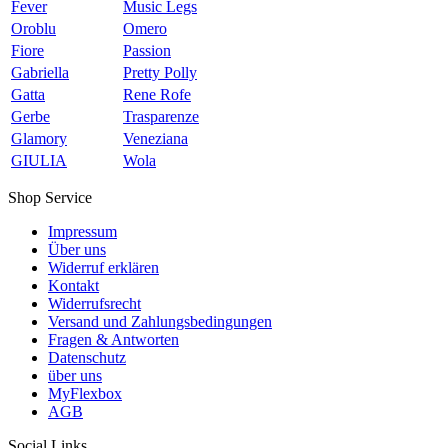
Fever
Music Legs
Oroblu
Omero
Fiore
Passion
Gabriella
Pretty Polly
Gatta
Rene Rofe
Gerbe
Trasparenze
Glamory
Veneziana
GIULIA
Wola
Shop Service
Impressum
Über uns
Widerruf erklären
Kontakt
Widerrufsrecht
Versand und Zahlungsbedingungen
Fragen & Antworten
Datenschutz
über uns
MyFlexbox
AGB
Social Links