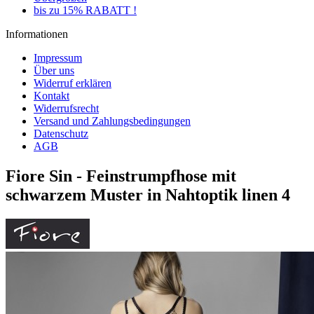
bis zu 15% RABATT !
Informationen
Impressum
Über uns
Widerruf erklären
Kontakt
Widerrufsrecht
Versand und Zahlungsbedingungen
Datenschutz
AGB
Fiore Sin - Feinstrumpfhose mit
schwarzem Muster in Nahtoptik linen 4