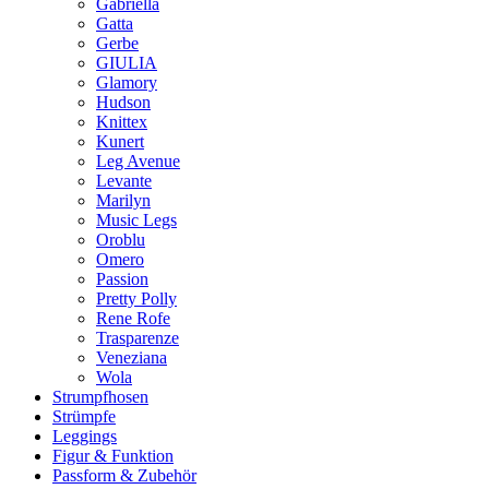
Gabriella
Gatta
Gerbe
GIULIA
Glamory
Hudson
Knittex
Kunert
Leg Avenue
Levante
Marilyn
Music Legs
Oroblu
Omero
Passion
Pretty Polly
Rene Rofe
Trasparenze
Veneziana
Wola
Strumpfhosen
Strümpfe
Leggings
Figur & Funktion
Passform & Zubehör