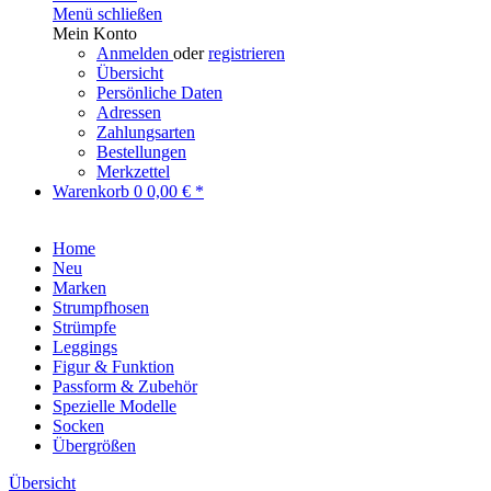
Menü schließen
Mein Konto
Anmelden
oder
registrieren
Übersicht
Persönliche Daten
Adressen
Zahlungsarten
Bestellungen
Merkzettel
Warenkorb
0
0,00 € *
Home
Neu
Marken
Strumpfhosen
Strümpfe
Leggings
Figur & Funktion
Passform & Zubehör
Spezielle Modelle
Socken
Übergrößen
Übersicht