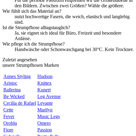
Für die perfekte Passform empfehlen wir die Größentabelle in
den Bildern. Zwischen zwei Größen? Wähle die größere.
Wie fühlt sich das Material an?
nutzt hochwertige Fasern, die weich, elastisch und langlebig
sind.
Ist die Strumpfhose alltagstauglich?
Ja, sie eignet sich ideal für Büro, Freizeit und besondere
Anlässe.
Wie pflege ich die Strumpfhose?
Handwäsche oder Schonwaschgang bei 30°C. Kein Trockner.
Zuletzt angesehen
unsere Strumpfhosen Marken
Annes Styling
Hudson
Aristoc
Knittex
Ballerina
Kunert
Be Wicked
Leg Avenue
Cecilia de Rafael
Levante
Cette
Marilyn
Fever
Music Legs
Oroblu
Omero
Fiore
Passion