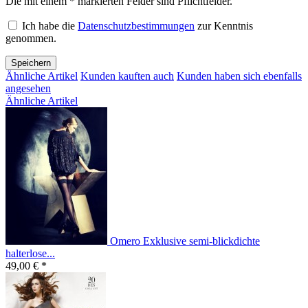
Die mit einem * markierten Felder sind Pflichtfelder.
Ich habe die
Datenschutzbestimmungen
zur Kenntnis
genommen.
Speichern
Ähnliche Artikel
Kunden kauften auch
Kunden haben sich ebenfalls
angesehen
Ähnliche Artikel
Omero Exklusive semi-blickdichte
halterlose...
49,00 € *