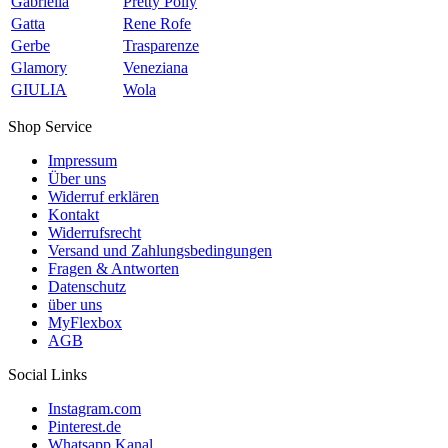
Gabriella
Pretty Polly
Gatta
Rene Rofe
Gerbe
Trasparenze
Glamory
Veneziana
GIULIA
Wola
Shop Service
Impressum
Über uns
Widerruf erklären
Kontakt
Widerrufsrecht
Versand und Zahlungsbedingungen
Fragen & Antworten
Datenschutz
über uns
MyFlexbox
AGB
Social Links
Instagram.com
Pinterest.de
Whatsapp Kanal