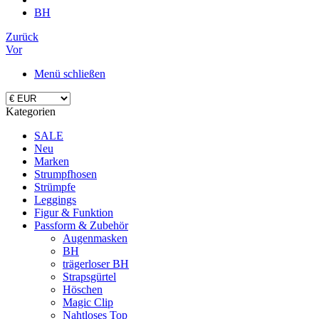
BH
Zurück
Vor
Menü schließen
Kategorien
SALE
Neu
Marken
Strumpfhosen
Strümpfe
Leggings
Figur & Funktion
Passform & Zubehör
Augenmasken
BH
trägerloser BH
Strapsgürtel
Höschen
Magic Clip
Nahtloses Top