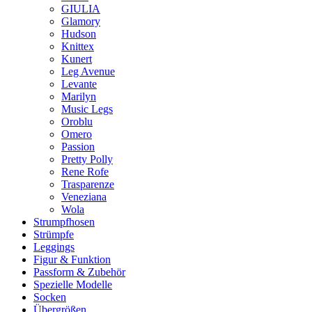
GIULIA
Glamory
Hudson
Knittex
Kunert
Leg Avenue
Levante
Marilyn
Music Legs
Oroblu
Omero
Passion
Pretty Polly
Rene Rofe
Trasparenze
Veneziana
Wola
Strumpfhosen
Strümpfe
Leggings
Figur & Funktion
Passform & Zubehör
Spezielle Modelle
Socken
Übergrößen