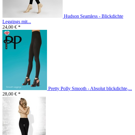
Hudson Seamless - Blickdichte
Leggings mit...
24,00 € *
Pretty Polly Smooth - Absolut blickdichte,...
28,00 € *